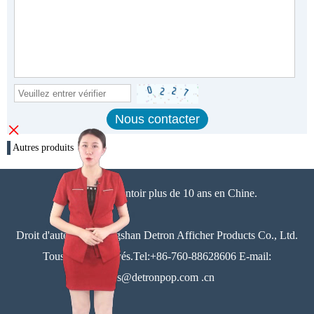
×
Autres produits
Focus sur présentoir plus de 10 ans en Chine.
Droit d'auteur © Zhongshan Detron Afficher Products Co., Ltd.
Tous droits réservés.Tel:+86-760-88628606 E-mail:
sales@detronpop.com .cn