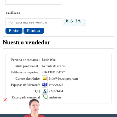
verificar
Enviar
Reiniciar
Nuestro vendedor
Persona de contacto :
Little Woo
Título profesional :
Gerente de ventas
Teléfono de negocios :
+86-13631154797
Correo electrónico
little@detronpop.com
Equipos de Microsoft
littlewoo22
QQ
727821484
×
Encargado comercial
cndetron