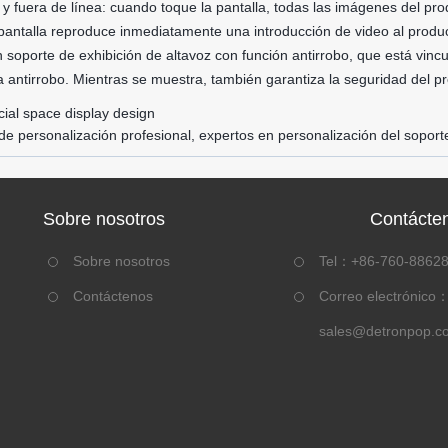
 y fuera de línea: cuando toque la pantalla, todas las imágenes del p
 pantalla reproduce inmediatamente una introducción de video al produ
n soporte de exhibición de altavoz con función antirrobo, que está vinc
a antirrobo. Mientras se muestra, también garantiza la seguridad del p
al space display design
 de personalización profesional, expertos en personalización del soport
Sobre nosotros
Contácte
Sobre nosotros
Tel：+86-760-8862
Contáctenos
Correo electrónico
sales@detronpop.c