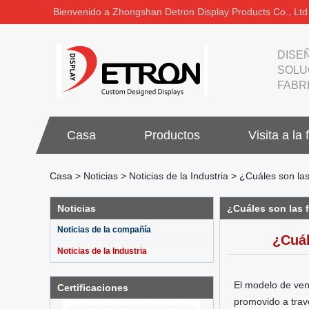
Bienvenido a Zhongshan Detron Display Products Co., Ltd
DISE
SOLU
FABR
Casa
Productos
Visita a la 
Casa
>
Noticias
>
Noticias de la Industria
>
¿Cuáles son las
Noticias
¿Cuáles son las f
Noticias de la compañía
¿Cuál
Noticias de la Industria
El modelo de ven
Certificaciones
promovido a trav