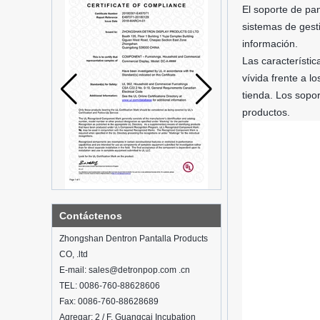
El soporte de pan
sistemas de gesti
información.
Las característi
vívida frente a l
tienda. Los sopor
productos.
¿Qué es la vitrina holográfica?
Contáctenos
Qué es el escaparate y cuáles son las
Zhongshan Dentron Pantalla Products
características del escaparate
CO, .ltd
Clasificación detallada de los stands
E-mail: sales@detronpop.com .cn
de exhibición de cosméticos.
TEL: 0086-760-88628606
Las exhibiciones generalmente
desempeñan un papel en la
Fax: 0086-760-88628689
configuración de las exhibiciones y la
Agregar: 2 / F, Guangcai Incubation