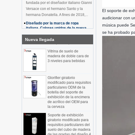
fundada por el diseñador italiano Gianni
Soporte de exhibición de
Versace con el hermano Santo y la
El soporte de ex
acrílico rojo modificado
hermana Donatella. A fines de 2018,...
audicionar con un
para requisitos
particulares al por mayor
Diseñado por la marca de ropa
música puede Se 
de la encimera del
italiana. Colores unidos de la nueva
se ha probado par
pedestal del plinto del
tienda de Benetton
PVC para el producto
Introducción al proyecto La tienda Corso
Nueva llegada
Vittorio Emanuele de la marca italiana
Vitrina de suelo de
fue renovada digitalmente a tiempo para
madera de doble cara de
3 niveles para bebidas
marcar la Semana de la Moda d...
Mueble de exhibición Fabricantes de
nuevos productos, pantalla cosmética
Glorifier giratorio
giratoria transparente cilí
modificado para requisitos
Los nuevos productos de los fabricantes
particulares ODM de la
de gabinetes de visualización han
botella del soporte de
exhibición de la encimera
llegado, rompiendo las limitaciones de
de acrílico del OEM para
espacio del gabinete de visualizaci...
la cerveza
¿Cuáles son las funciones y
Soporte de exhibición
características del sistema Smart
giratorio modificado para
Pantalla de pantalla?
requisitos particulares del
El modelo de ventas tradicional
suelo del cubo de madera
"narrador" ya no es adecuado para las
de las gradas del diseño 4
necesidades del mercado, y ahora el
para el vino