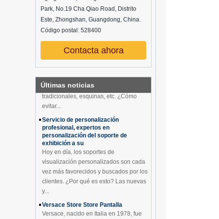
configuración de la atmósfera del
Park, No.19 Cha Qiao Road, Distrito
espacio en la exp...
Este, Zhongshan, Guangdong, China.
¿Cómo atraen clientes las vitrinas de
Código postal: 528400
ropa interior?
Contacta ahora
¡12 maneras de hacer los callejones
en vivo en los supermercados!
En cada tienda, habrá algunos puntos
ciegos que los clientes difícilmente
Últimas noticias
pueden ver, como congeladores
China Personalizado
tradicionales, esquinas, etc. ¿Cómo
Acrílico Negro 2 Niveles
evitar...
Vino Gabinete Bar Vitrina
Botella Vitrina Con LOGO
Servicio de personalización
Fabricante
profesional, expertos en
personalización del soporte de
Estante de exhibición de
exhibición a su
tarjetas de felicitación de
Hoy en día, los soportes de
acrílico al por mayor
visualización personalizados son cada
vez más favorecidos y buscados por los
Soporte de exhibición
clientes. ¿Por qué es esto? Las nuevas
redondo directo de la
y...
encimera del zócalo del
PVC del verde directo de
Versace Store Store Pantalla
la fábrica para el producto
Versace, nacido en Italia en 1978, fue
de la exhibición