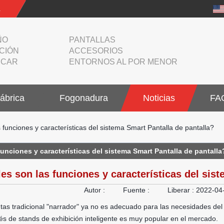
.
ÑO
PANTALLAS
CIÓN
ACCESORIOS
ICAR
ENTORNOS AL POR MENOR
fábrica
Fogonadura
Noticias
FA
 funciones y características del sistema Smart Pantalla de pantalla?
unciones y características del sistema Smart Pantalla de pantalla
es son las funciones y características del sis
Autor :
Fuente :
Liberar :
2022-04
tas tradicional "narrador" ya no es adecuado para las necesidades del
és de stands de exhibición inteligente es muy popular en el mercado.