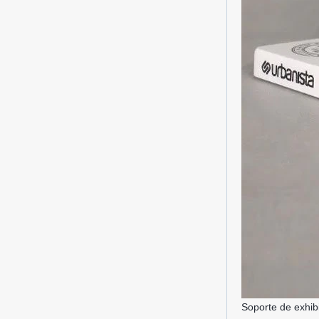
giratoria transparente cilí
tienda al por menor
Los nuevos productos de los fabricantes
de gabinetes de visualización han
llegado, rompiendo las limitaciones de
espacio del gabinete de visualizaci...
¿Cuáles son las funciones y
características del sistema Smart
Pantalla de pantalla?
El modelo de ventas tradicional
"narrador" ya no es adecuado para las
necesidades del mercado, y ahora el
modelo de ventas "experiencial"
promovido a ...
Soporte de exhibi