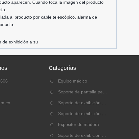
roducto aparecen. Cuando toca la imagen del producto
cto.
ulada al producto por cable telescópico, alarma de
roducto.
e de exhibición a su
nos
Categorías
8606
Equipo médico
：
Soporte de pantalla pequeño
om.cn
Soporte de exhibición de acrílico
Soporte de exhibición de metal
Expositor de madera
Soporte de exhibición de cartón